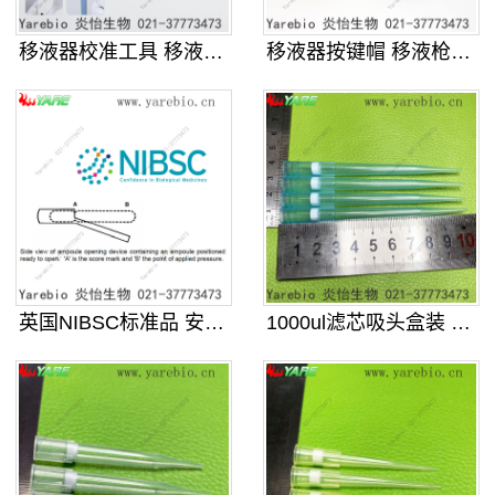
移液器校准工具 移液枪维修扳手 适
移液器按键帽 移液枪彩色识别帽彩帽
英国NIBSC标准品 安瓿瓶开瓶器
1000ul滤芯吸头盒装 96孔加