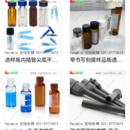
进样瓶内插管尖底平底带支架样品管液
带书写刻度样品瓶透明棕色螺口玻璃化