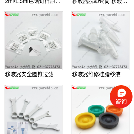
2ml/1.5ml色谱进样瓶 气相
移液器脱卸套筒 移液枪配件退吸头装
移液器安全圆锥过滤器 移液枪保护滤
移液器维修硅脂移液枪密封硅油适配赛