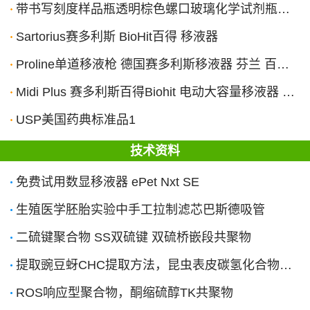
带书写刻度样品瓶透明棕色螺口玻璃化学试剂瓶子硅胶PTFE四氟垫片
Sartorius赛多利斯 BioHit百得 移液器
Proline单道移液枪 德国赛多利斯移液器 芬兰 百得加样枪 8道12道
Midi Plus 赛多利斯百得Biohit 电动大容量移液器 移液管助吸器
USP美国药典标准品1
技术资料
免费试用数显移液器 ePet Nxt SE
生殖医学胚胎实验中手工拉制滤芯巴斯德吸管
二硫键聚合物 SS双硫键 双硫桥嵌段共聚物
提取豌豆蚜CHC提取方法，昆虫表皮碳氢化合物（Cuticular hydrocarbon）
ROS响应型聚合物，酮缩硫醇TK共聚物