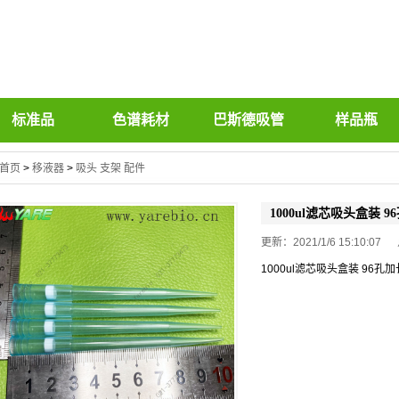
标准品
色谱耗材
巴斯德吸管
样品瓶
首页
>
移液器
>
吸头 支架 配件
1000ul滤芯吸头盒装
更新：2021/1/6 15:10:0
1000ul滤芯吸头盒装 96