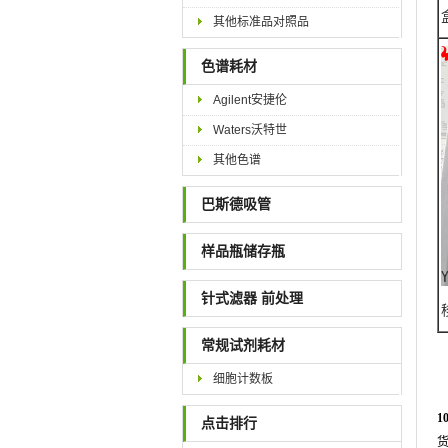
其他标准品对照品
色谱耗材
Agilent安捷伦
Waters沃特世
其他色谱
巴斯德吸管
样品瓶储存瓶
针式滤器 前处理
常规试剂耗材
细胞计数板
1
点击排行
货