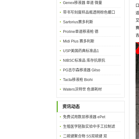
Genex移液器 单道 微量
口
带书写刻度样品瓶透明棕色螺口
适
艾
Sartorius赛多利斯
赛
Proline单道移液枪 德
吉
Midi Plus 赛多利斯
USP美国药典标准品1
NIBSC标准品 库存抗原抗
PG吉尔森移液器 Gilso
Tacta移液枪 Biohi
Waters沃特世 色谱耗材
资讯动态
免费试用数显移液器 ePet
生殖医学胚胎实验中手工拉制滤
二硫键聚合物 SS双硫键 双