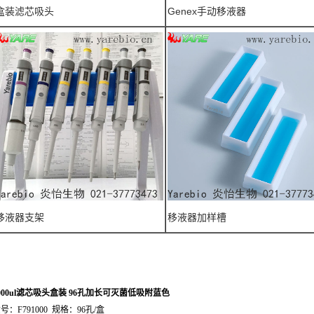
盒装滤芯吸头
Genex手动移液器
移液器支架
移液器加样槽
000ul滤芯吸头盒装 96孔加长可灭菌低吸附蓝色
号：F791000 规格：96孔/盒