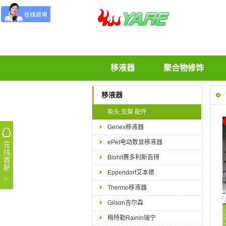
移液器
聚合物修饰
移液器
吸头 支架 配件
Genex移液器
ePet电动数显移液器
Biohit赛多利斯百得
Eppendorf艾本德
Thermo移液器
Gilson吉尔森
梅特勒Rainin瑞宁