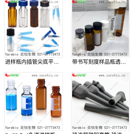
进样瓶内插管尖底平底带支架样品管液
带书写刻度样品瓶透明棕色螺口玻璃化