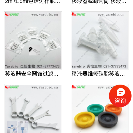
2ml/1.5ml色谱进样瓶 气相
移液器脱卸套筒 移液枪配件退吸头装
移液器安全圆锥过滤器 移液枪保护滤
移液器维修硅脂移液枪密封硅油适配赛