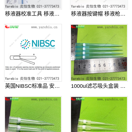
移液器校准工具 移液枪维修扳手 适
移液器按键帽 移液枪彩色识别帽彩帽
英国NIBSC标准品 安瓿瓶开瓶器
1000ul滤芯吸头盒装 96孔加