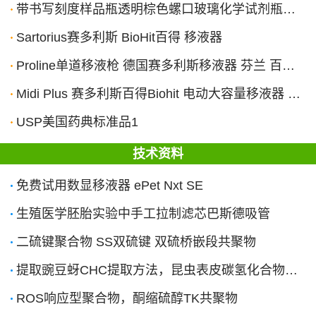
带书写刻度样品瓶透明棕色螺口玻璃化学试剂瓶子硅胶PTFE四氟垫片
Sartorius赛多利斯 BioHit百得 移液器
Proline单道移液枪 德国赛多利斯移液器 芬兰 百得加样枪 8道12道
Midi Plus 赛多利斯百得Biohit 电动大容量移液器 移液管助吸器
USP美国药典标准品1
技术资料
免费试用数显移液器 ePet Nxt SE
生殖医学胚胎实验中手工拉制滤芯巴斯德吸管
二硫键聚合物 SS双硫键 双硫桥嵌段共聚物
提取豌豆蚜CHC提取方法，昆虫表皮碳氢化合物（Cuticular hydrocarbon）
ROS响应型聚合物，酮缩硫醇TK共聚物