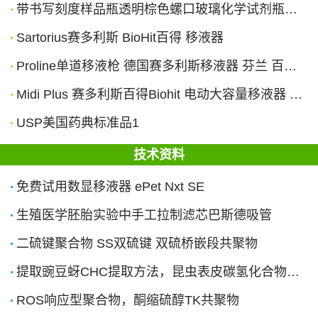
带书写刻度样品瓶透明棕色螺口玻璃化学试剂瓶子硅胶PTFE四氟垫片
Sartorius赛多利斯 BioHit百得 移液器
Proline单道移液枪 德国赛多利斯移液器 芬兰 百得加样枪 8道12道
Midi Plus 赛多利斯百得Biohit 电动大容量移液器 移液管助吸器
USP美国药典标准品1
技术资料
免费试用数显移液器 ePet Nxt SE
生殖医学胚胎实验中手工拉制滤芯巴斯德吸管
二硫键聚合物 SS双硫键 双硫桥嵌段共聚物
提取豌豆蚜CHC提取方法，昆虫表皮碳氢化合物（Cuticular hydrocarbon）
ROS响应型聚合物，酮缩硫醇TK共聚物