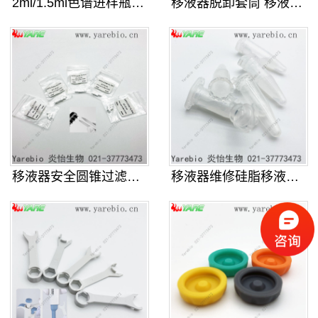
2ml/1.5ml色谱进样瓶 气相
移液器脱卸套筒 移液枪配件退吸头装
移液器安全圆锥过滤器 移液枪保护滤
移液器维修硅脂移液枪密封硅油适配赛