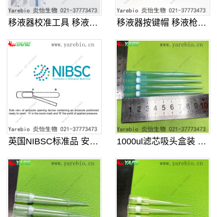
移液器校准工具 移液枪维修扳手 适
移液器按键帽 移液枪彩色识别帽彩帽
英国NIBSC标准品 安瓿瓶开瓶器
1000ul滤芯吸头盒装 96孔加