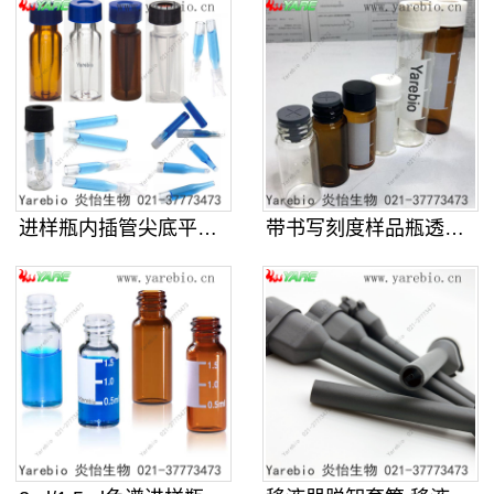
进样瓶内插管尖底平底带支架样品管液
带书写刻度样品瓶透明棕色螺口玻璃化